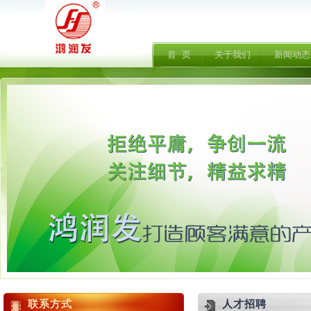
首 页
关于我们
新闻动态
联系方式
人才招聘