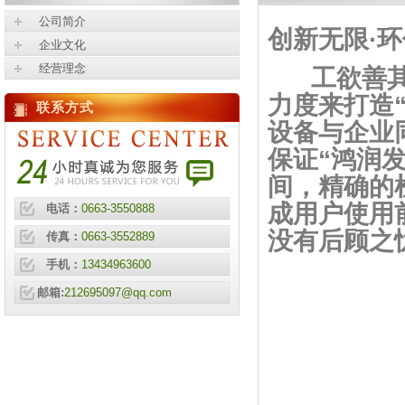
公司简介
创新无限·
企业文化
经营理念
工欲善其事
力度来打造
联系方式
设备与企业
保证“鸿润
间，精确的
成用户使用
电话：
0663-3550888
没有后顾之
传真：
0663-3552889
手机：
13434963600
邮箱:
212695097@qq.com